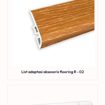
List adaptasi aksesoris flooring R - 02