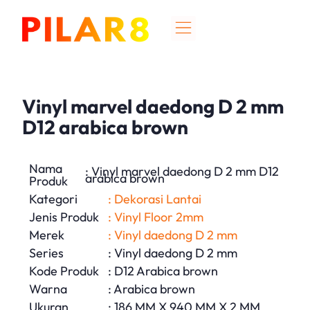
Vinyl marvel daedong D 2 mm
D12 arabica brown
Nama
: Vinyl marvel daedong D 2 mm D12
arabica brown
Produk
Kategori
: Dekorasi Lantai
Jenis Produk
: Vinyl Floor 2mm
Merek
: Vinyl daedong D 2 mm
Series
: Vinyl daedong D 2 mm
Kode Produk
: D12 Arabica brown
Warna
: Arabica brown
Ukuran
: 186 MM X 940 MM X 2 MM