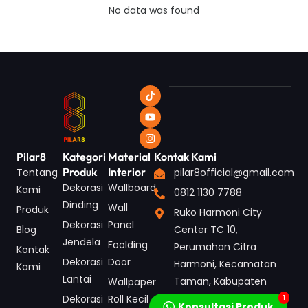
No data was found
Pilar8
Kategori
Material
Kontak Kami
Produk
Interior
Tentang
pilar8official@gmail.com
Dekorasi
Wallboard
Kami
0812 1130 7788
Dinding
Wall
Produk
Ruko Harmoni City
Dekorasi
Panel
Blog
Center TC 10,
Jendela
Foolding
Perumahan Citra
Kontak
Dekorasi
Door
Harmoni, Kecamatan
Kami
Lantai
Taman, Kabupaten
Wallpaper
Sidoarjo, Jawa Timur
Dekorasi
Roll Kecil
1
Konsultasi Produk