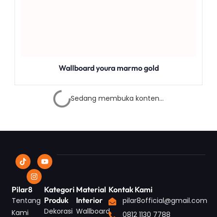
Wallboard youra marmo gold
Sedang membuka konten...
Pilar8
Kategori
Material
Kontak Kami
Produk
Interior
Tentang
pilar8official@gmail.com
Dekorasi
Wallboard
Kami
0812 1130 7788