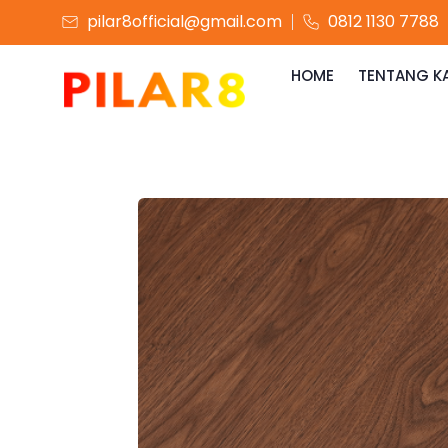
pilar8official@gmail.com
0812 1130 7788
HOME
TENTANG K