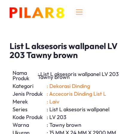
List L aksesoris wallpanel LV
203 Tawny brown
Nama
: List L aksesoris wallpanel LV 203
Tawny brown
Produk
Kategori
: Dekorasi Dinding
Jenis Produk
: Accecoris Dinding List L
Merek
: Laiv
Series
: List L aksesoris wallpanel
Kode Produk
: LV 203
Warna
: Tawny brown
Ukuran
: 15 MM X 24 MM X 2900 MM