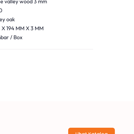
the valley wood 3 mm
10
rey oak
M X 194 MM X 3 MM
bar / Box