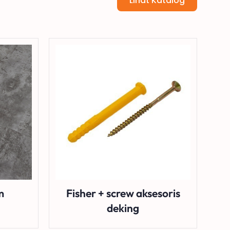
Lihat Katalog
m
Fisher + screw aksesoris
8
deking