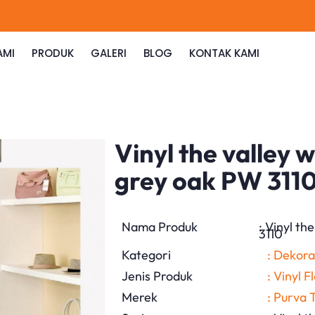
AMI
PRODUK
GALERI
BLOG
KONTAK KAMI
Vinyl the valley 
grey oak PW 311
Nama Produk
: Vinyl t
3110
Kategori
: Dekora
Jenis Produk
: Vinyl 
Merek
: Purva 