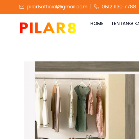
pilar8official@gmail.com
0812 1130 7788
HOME
TENTANG K