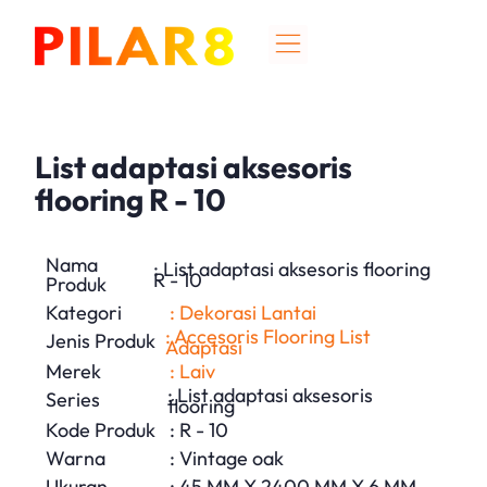
List adaptasi aksesoris
flooring R - 10
Nama
: List adaptasi aksesoris flooring
R - 10
Produk
Kategori
: Dekorasi Lantai
: Accesoris Flooring List
Jenis Produk
Adaptasi
Merek
: Laiv
: List adaptasi aksesoris
Series
flooring
Kode Produk
: R - 10
Warna
: Vintage oak
Ukuran
: 45 MM X 2400 MM X 6 MM