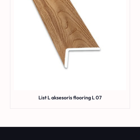
List L aksesoris flooring L 07