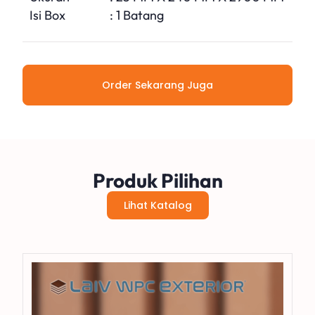
Isi Box
: 1 Batang
Order Sekarang Juga
Produk Pilihan
Lihat Katalog