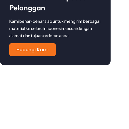
Pelanggan​
Kami benar-benar siap untuk mengirim berbagai
material ke seluruh indonesia sesuai dengan
alamat dan tujuan orderan anda.
Hubungi Kami