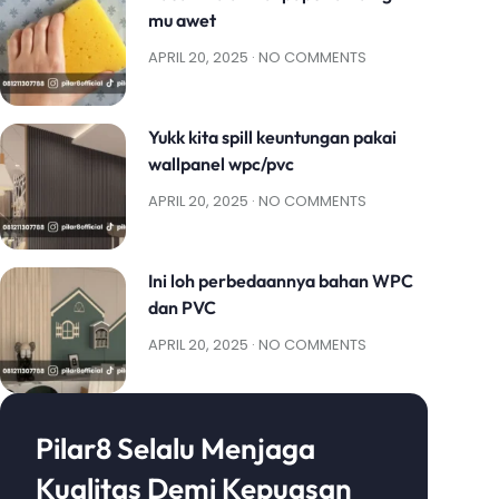
mu awet
APRIL 20, 2025
NO COMMENTS
Yukk kita spill keuntungan pakai
wallpanel wpc/pvc
APRIL 20, 2025
NO COMMENTS
Ini loh perbedaannya bahan WPC
dan PVC
APRIL 20, 2025
NO COMMENTS
Pilar8 Selalu Menjaga
Kualitas Demi Kepuasan