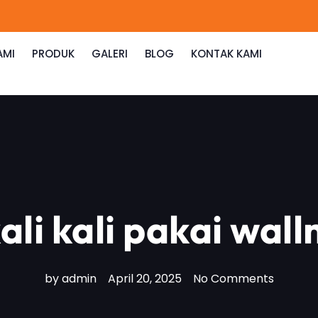
AMI
PRODUK
GALERI
BLOG
KONTAK KAMI
li kali pakai wall
by
admin
April 20, 2025
No Comments