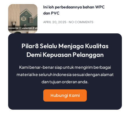
Ini loh perbedaannya bahan WPC
dan PVC
APRIL 20, 2025
NO COMMENTS
Pilar8 Selalu Menjaga Kualitas
Demi Kepuasan Pelanggan​
Kami benar-benar siap untuk mengirim berbagai
material ke seluruh indonesia sesuai dengan alamat
dan tujuan orderan anda.
Hubungi Kami