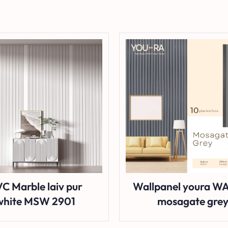
C Marble laiv pur
Wallpanel youra WA 
white MSW 2901
mosagate gre