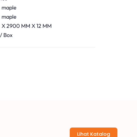
l maple
l maple
M X 2900 MM X 12 MM
 / Box
Lihat Katalog