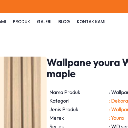
AMI
PRODUK
GALERI
BLOG
KONTAK KAMI
Wallpane youra W
maple
Nama Produk
: Wallpa
Kategori
: Dekora
Jenis Produk
: Wallpa
Merek
: Youra
Series
: WD ser