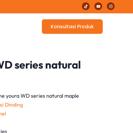
Konsultasi Produk
D series natural
ne youra WD series natural maple
si Dinding
nel
ies