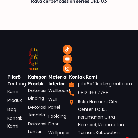
Rava carpet casslon series URB 03
Pilar8
Kategori
Material
Kontak Kami
Produk
Interior
Tentang
pilar8official@gmail.com
Dekorasi
Wallboard
Kami
0812 1130 7788
Dinding
Wall
Produk
Ruko Harmoni City
Dekorasi
Panel
Blog
Center TC 10,
Jendela
Foolding
Perumahan Citra
Kontak
Dekorasi
Door
Harmoni, Kecamatan
Kami
Lantai
Taman, Kabupaten
Wallpaper