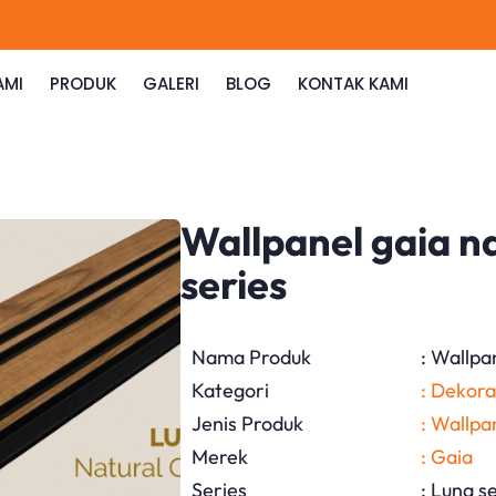
AMI
PRODUK
GALERI
BLOG
KONTAK KAMI
Wallpanel gaia na
series
Nama Produk
: Wallpa
Kategori
: Dekora
Jenis Produk
: Wallpa
Merek
: Gaia
Series
: Luna s