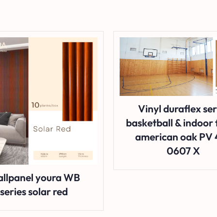
Vinyl duraflex ser
basketball & indoor 
american oak PV 
0607 X
llpanel youra WB
series solar red