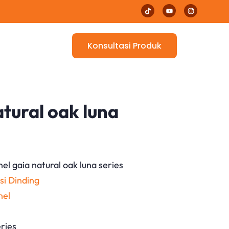
Konsultasi Produk
tural oak luna
nel gaia natural oak luna series
si Dinding
nel
eries