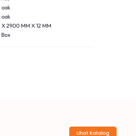
l oak
l oak
M X 2900 MM X 12 MM
/ Box
Lihat Katalog