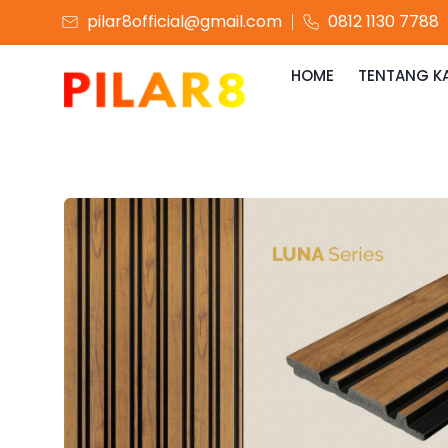
pilar8official@gmail.com
0812 1130 7788
HOME
TENTANG K