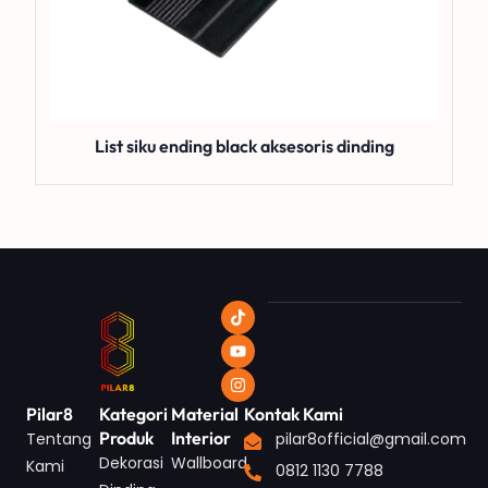
List siku ending black aksesoris dinding
Pilar8
Kategori
Material
Kontak Kami
Produk
Interior
Tentang
pilar8official@gmail.com
Dekorasi
Wallboard
Kami
0812 1130 7788