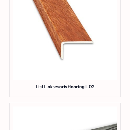
List L aksesoris flooring L 02