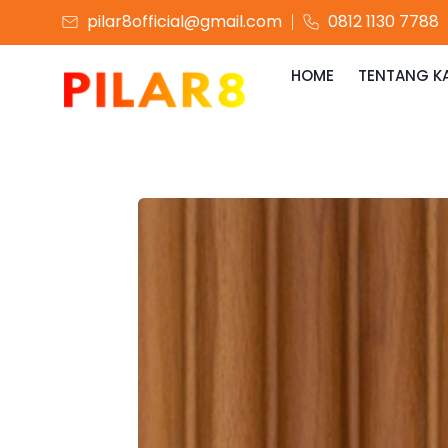
pilar8official@gmail.com
0812 1130 7788
HOME
TENTANG K