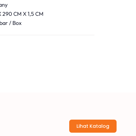
any
 X 290 CM X 1,5 CM
bar / Box
Lihat Katalog