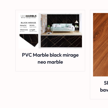
PVC Marble black mirage
neo marble
S
bav