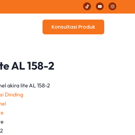
Konsultasi Produk
ite AL 158-2
nel akira lite AL 158-2
si Dinding
nel
te
te
-2