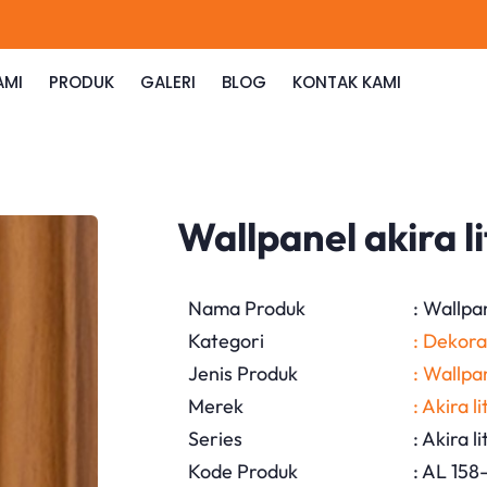
AMI
PRODUK
GALERI
BLOG
KONTAK KAMI
Wallpanel akira l
Nama Produk
: Wallpa
Kategori
: Dekora
Jenis Produk
: Wallpa
Merek
: Akira li
Series
: Akira li
Kode Produk
: AL 158