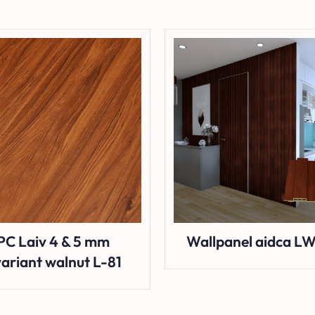
PC Laiv 4 & 5 mm
Wallpanel aidca L
ariant walnut L-81