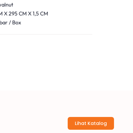
walnut
CM X 295 CM X 1,5 CM
bar / Box
Lihat Katalog