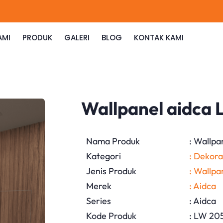
AMI
PRODUK
GALERI
BLOG
KONTAK KAMI
Wallpanel aidca
Nama Produk
: Wallpa
Kategori
: Dekora
Jenis Produk
: Wallpa
Merek
: Aidca
Series
: Aidca
Kode Produk
: LW 20