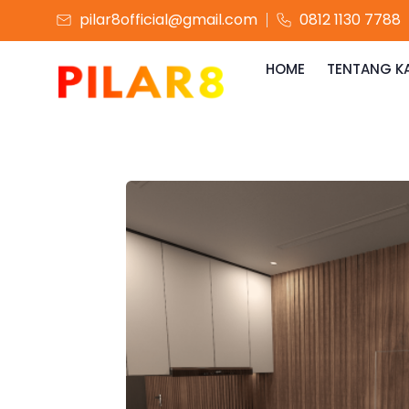
pilar8official@gmail.com
0812 1130 7788
HOME
TENTANG K