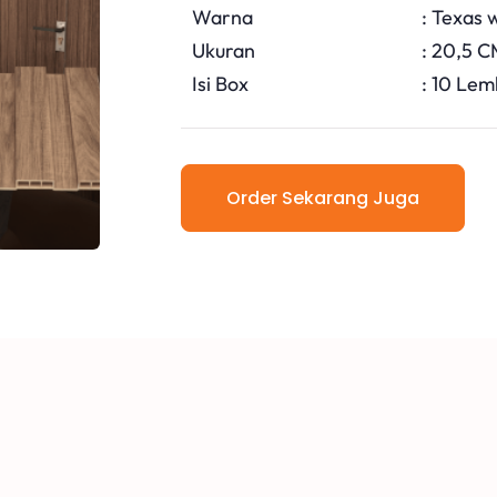
Warna
: Texas 
Ukuran
: 20,5 
Isi Box
: 10 Lem
Order Sekarang Juga