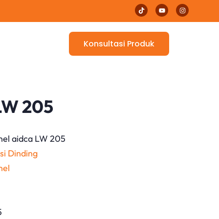
Konsultasi Produk
 LW 205
nel aidca LW 205
si Dinding
nel
5