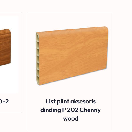
10-2
List plint aksesoris
dinding P 202 Chenny
wood