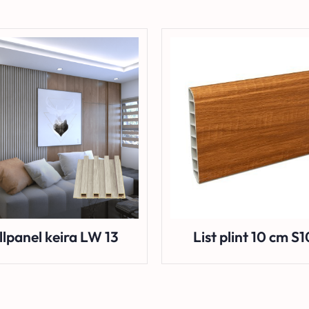
lpanel keira LW 13
List plint 10 cm S