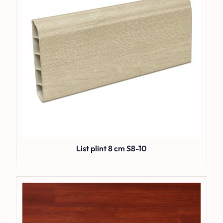
List plint 8 cm S8-10