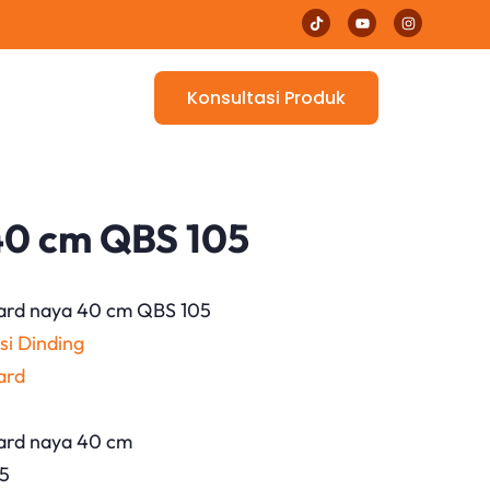
Konsultasi Produk
40 cm QBS 105
oard naya 40 cm QBS 105
si Dinding
ard
oard naya 40 cm
05