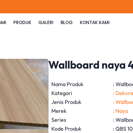
AMI
PRODUK
GALERI
BLOG
KONTAK KAMI
Wallboard naya 
Nama Produk
: Wallb
Kategori
: Dekora
Jenis Produk
: Wallbo
Merek
: Naya
Series
: Wallb
Kode Produk
: QBS 1