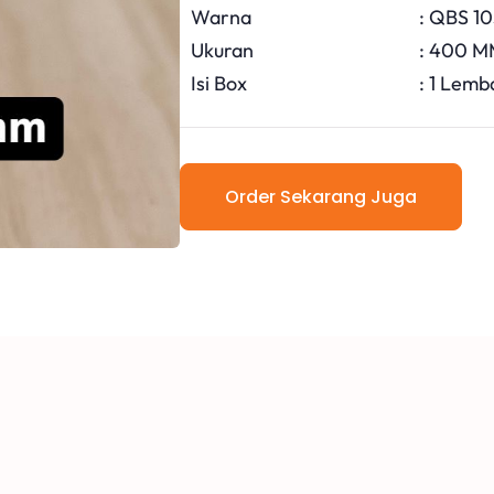
Warna
: QBS 1
Ukuran
: 400 M
Isi Box
: 1 Lemb
Order Sekarang Juga