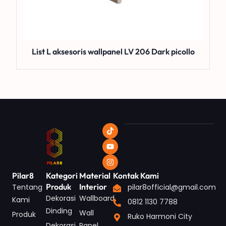
List L aksesoris wallpanel LV 206 Dark picollo
Pilar8
Kategori
Material
Kontak Kami
Produk
Interior
Tentang
pilar8official@gmail.com
Dekorasi
Wallboard
Kami
0812 1130 7788
Dinding
Wall
Produk
Ruko Harmoni City
Dekorasi
Panel