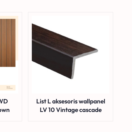
 WD
List L aksesoris wallpanel
rown
LV 10 Vintage cascade