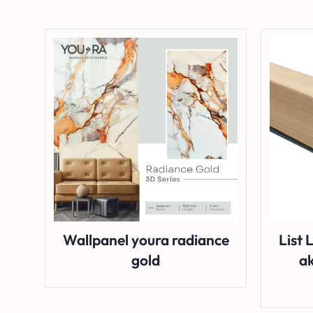
Wallpanel youra radiance
List 
gold
ak