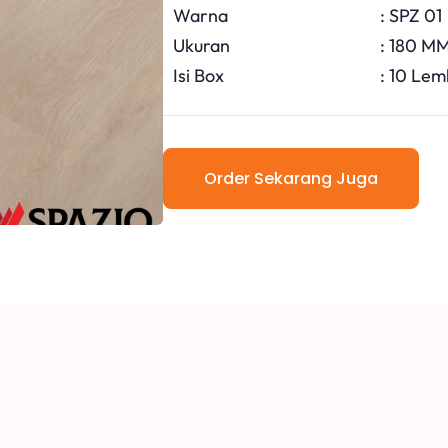
Warna
: SPZ 01
Ukuran
: 180 M
Isi Box
: 10 Lem
Order Sekarang Juga