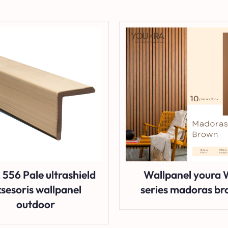
L 556 Pale ultrashield
Wallpanel youra
sesoris wallpanel
series madoras b
outdoor