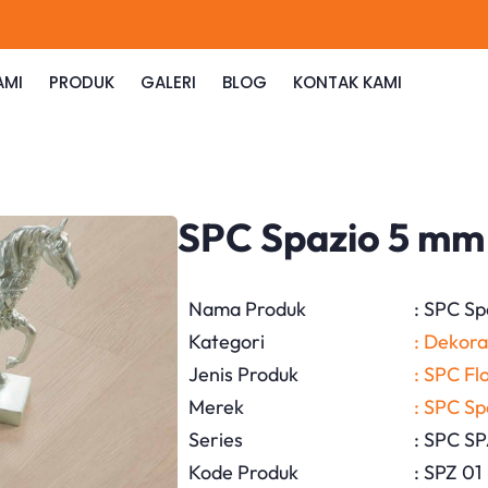
AMI
PRODUK
GALERI
BLOG
KONTAK KAMI
SPC Spazio 5 mm
Nama Produk
: SPC S
Kategori
: Dekora
Jenis Produk
: SPC F
Merek
: SPC S
Series
: SPC S
Kode Produk
: SPZ 01