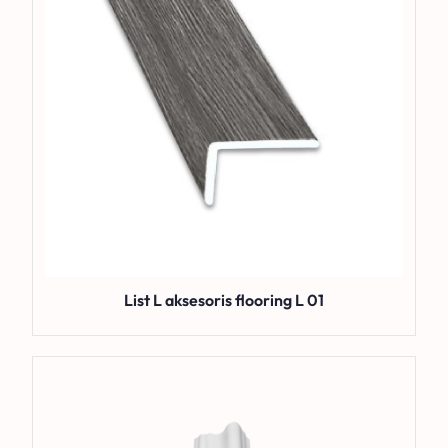
List L aksesoris flooring L 01