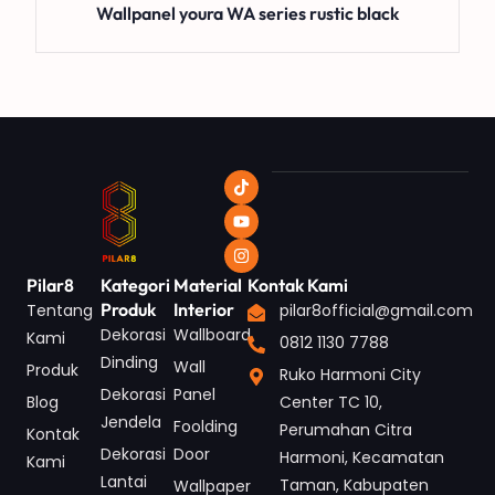
Wallpanel youra WA series rustic black
Pilar8
Kategori
Material
Kontak Kami
Produk
Interior
Tentang
pilar8official@gmail.com
Dekorasi
Wallboard
Kami
0812 1130 7788
Dinding
Wall
Produk
Ruko Harmoni City
Dekorasi
Panel
Blog
Center TC 10,
Jendela
Foolding
Perumahan Citra
Kontak
Dekorasi
Door
Harmoni, Kecamatan
Kami
Lantai
Taman, Kabupaten
Wallpaper