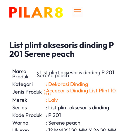
List plint aksesoris dinding P
201 Serene peach
Nama
: List plint aksesoris dinding P 201
Serene peach
Produk
Kategori
: Dekorasi Dinding
: Accecoris Dinding List Plint 10
Jenis Produk
cm
Merek
: Laiv
Series
: List plint aksesoris dinding
Kode Produk
: P 201
Warna
: Serene peach
Ukuran
: 12 MM X 100 MM X 2400 MM