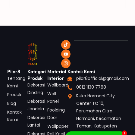
Pilar8
Kategori
Material
Kontak Kami
Produk
Interior
Tentang
pilar8official@gmail.com
Dekorasi
Wallboard
Kami
0812 1130 7788
Dinding
Wall
Produk
Ruko Harmoni City
Dekorasi
Panel
Blog
Center TC 10,
Jendela
Foolding
Perumahan Citra
Kontak
Dekorasi
Door
Harmoni, Kecamatan
Kami
Lantai
Taman, Kabupaten
Wallpaper
Sidoarjo, Jawa Timur
Dekorasi
Roll Kecil
1