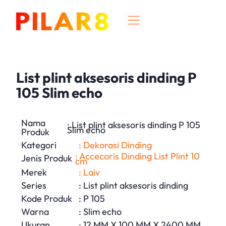
List plint aksesoris dinding P
105 Slim echo
Nama
: List plint aksesoris dinding P 105
Slim echo
Produk
Kategori
: Dekorasi Dinding
: Accecoris Dinding List Plint 10
Jenis Produk
cm
Merek
: Laiv
Series
: List plint aksesoris dinding
Kode Produk
: P 105
Warna
: Slim echo
Ukuran
: 12 MM X 100 MM X 2400 MM