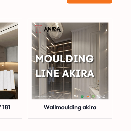
 181
Wallmoulding akira