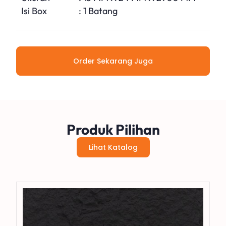
Isi Box
: 1 Batang
Order Sekarang Juga
Produk Pilihan
Lihat Katalog