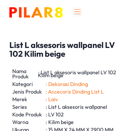
List L aksesoris wallpanel LV
102 Kilim beige
Nama
: List L aksesoris wallpanel LV 102
Kilim beige
Produk
Kategori
: Dekorasi Dinding
Jenis Produk
: Accecoris Dinding List L
Merek
: Laiv
Series
: List L aksesoris wallpanel
Kode Produk
: LV 102
Warna
: Kilim beige
Ukuran
: 15 MM X 24 MM X 2900 MM