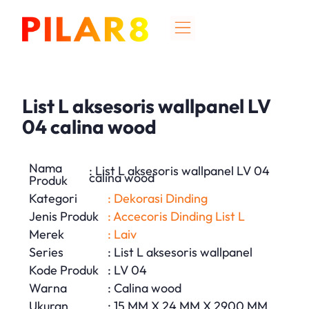
List L aksesoris wallpanel LV
04 calina wood
Nama
: List L aksesoris wallpanel LV 04
calina wood
Produk
Kategori
: Dekorasi Dinding
Jenis Produk
: Accecoris Dinding List L
Merek
: Laiv
Series
: List L aksesoris wallpanel
Kode Produk
: LV 04
Warna
: Calina wood
Ukuran
: 15 MM X 24 MM X 2900 MM