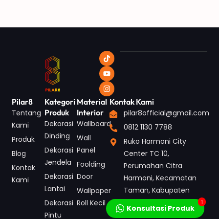
Pilar8
Kategori
Material
Kontak Kami
Produk
Interior
Tentang
pilar8official@gmail.com
Dekorasi
Wallboard
Kami
0812 1130 7788
Dinding
Wall
Produk
Ruko Harmoni City
Dekorasi
Panel
Blog
Center TC 10,
Jendela
Foolding
Perumahan Citra
Kontak
Dekorasi
Door
Harmoni, Kecamatan
Kami
Lantai
Taman, Kabupaten
Wallpaper
Sidoarjo, Jawa Timur
1
Dekorasi
Roll Kecil
Konsultasi Produk
Pintu