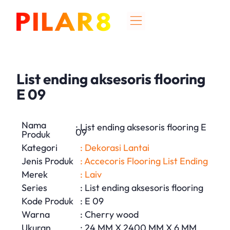
List ending aksesoris flooring
E 09
Nama
: List ending aksesoris flooring E
09
Produk
Kategori
: Dekorasi Lantai
Jenis Produk
: Accecoris Flooring List Ending
Merek
: Laiv
Series
: List ending aksesoris flooring
Kode Produk
: E 09
Warna
: Cherry wood
Ukuran
: 24 MM X 2400 MM X 6 MM