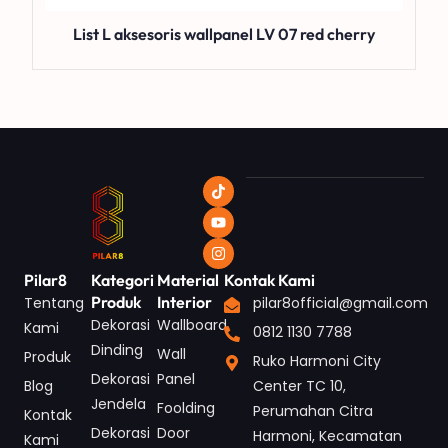
List L aksesoris wallpanel LV 07 red cherry
Pilar8
Kategori
Material
Kontak Kami
Produk
Interior
Tentang
pilar8official@gmail.com
Dekorasi
Wallboard
Kami
0812 1130 7788
Dinding
Wall
Produk
Ruko Harmoni City
Dekorasi
Panel
Blog
Center TC 10,
Jendela
Foolding
Perumahan Citra
Kontak
Dekorasi
Door
Harmoni, Kecamatan
Kami