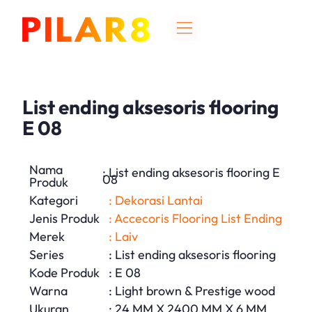
List ending aksesoris flooring
E 08
Nama
: List ending aksesoris flooring E
08
Produk
Kategori
: Dekorasi Lantai
Jenis Produk
: Accecoris Flooring List Ending
Merek
: Laiv
Series
: List ending aksesoris flooring
Kode Produk
: E 08
Warna
: Light brown & Prestige wood
Ukuran
: 24 MM X 2400 MM X 6 MM