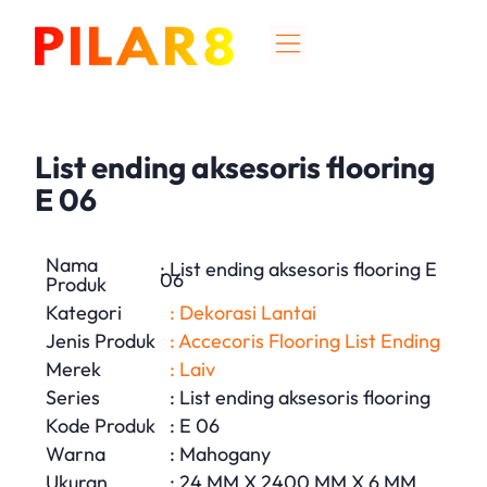
List ending aksesoris flooring
E 06
Nama
: List ending aksesoris flooring E
06
Produk
Kategori
: Dekorasi Lantai
Jenis Produk
: Accecoris Flooring List Ending
Merek
: Laiv
Series
: List ending aksesoris flooring
Kode Produk
: E 06
Warna
: Mahogany
Ukuran
: 24 MM X 2400 MM X 6 MM