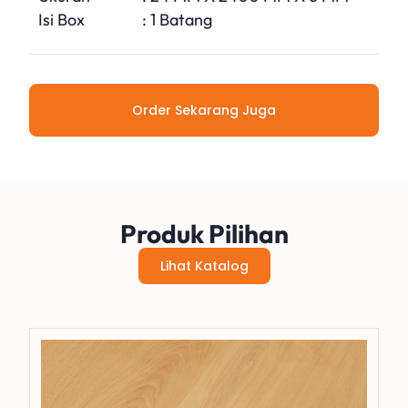
Isi Box
: 1 Batang
Order Sekarang Juga
Produk Pilihan
Lihat Katalog