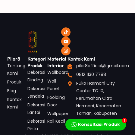
Pilar8
Kategori
Material
Kontak Kami
Produk
Interior
Tentang
pilar8official@gmail.com
Dekorasi
Wallboard
Kami
0812 1130 7788
Dinding
Wall
Produk
Ruko Harmoni City
Dekorasi
Panel
Blog
Center TC 10,
Jendela
Foolding
Perumahan Citra
Kontak
Dekorasi
Door
Harmoni, Kecamatan
Kami
Lantai
Taman, Kabupaten
Wallpaper
Sidoarjo, Jawa Timur
1
Dekorasi
Roll Kecil
Konsultasi Produk
Pintu