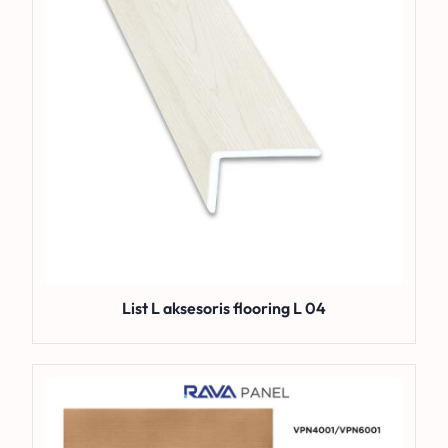
List L aksesoris flooring L 04