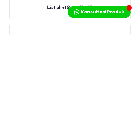
List plint 8 cm S8-03
1
Konsultasi Produk